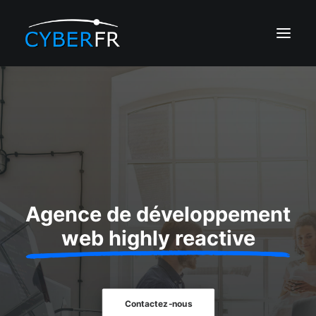
CRÉATION DE SITE
RÉFÉRENCEMENT
DÉVELOPPEMENT
EDITALENT IA
HÉBERGEMENT
Agence de développement
PORTFOLIO
web highly reactive
Contactez-nous