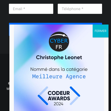
© 2025 CyberFR | Création de site internet – Développement
Wordpress et Prestashop. |
Mentions légales
|
Management de
transition