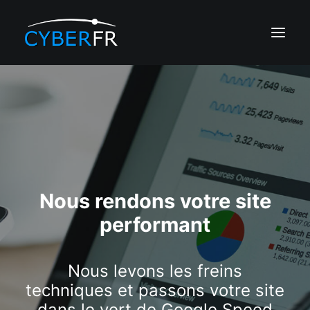
CRÉATION DE SITE
RÉFÉRENCEMENT
DÉVELOPPEMENT
EDITALENT IA
HÉBERGEMENT
Nous rendons votre site
PORTFOLIO
performant
Nous levons les freins
techniques et passons votre site
dans le vert de Google Speed