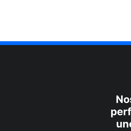
No
perf
un