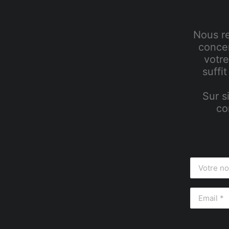
Nous re
concer
votr
suffi
Sur s
co