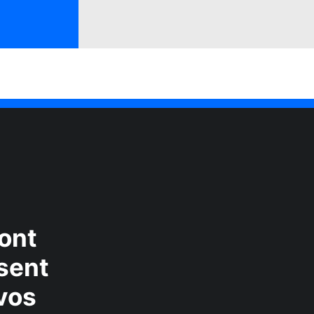
ont
ssent
vos