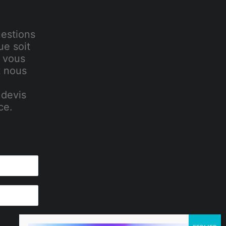
uestions
ue soit
 vous
t nous
 devis
ce.