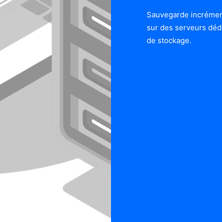
Sauvegarde incréme
sur des serveurs déd
de stockage.