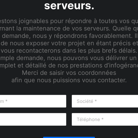
serveurs.
stons joignables pour répondre à toutes vos q
nant la maintenance de vos serveurs. Quelle q
e demande, nous y répondrons favorablement. Il
t de nous exposer votre projet en étant précis e
vous recontacterons dans les plus brefs délais.
imple demande, nous pouvons vous délivrer un
mplet et détaillé de nos prestations d’infogéran
Merci de saisir vos coordonnées
afin que nous puissions vous contacter.