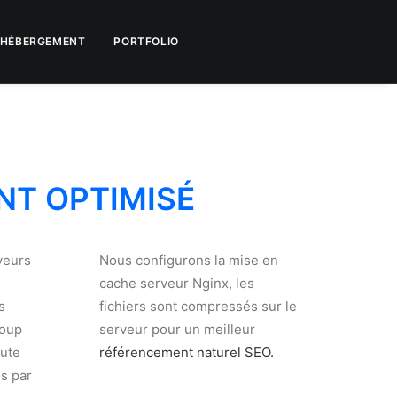
HÉBERGEMENT
PORTFOLIO
NT OPTIMISÉ
veurs
Nous configurons la mise en
cache serveur Nginx, les
s
fichiers sont compressés sur le
coup
serveur pour un meilleur
ute
référencement naturel SEO.
s par