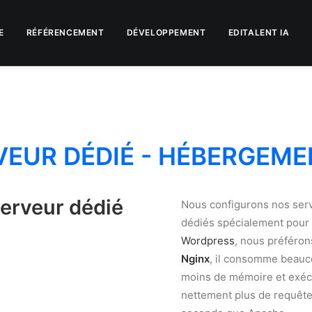
E
RÉFÉRENCEMENT
DÉVELOPPEMENT
EDITALENT IA
EUR DÉDIÉ - HÉBERGEME
erveur dédié
Nous configurons nos ser
dédiés spécialement pour
Wordpress
, nous préféron
Nginx
, il consomme beau
moins de mémoire et exéc
nettement plus de requête