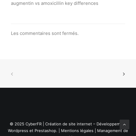
augmentin vs amoxicillin key differences
Les commentaires sont fermés.
© 2025 CyberFR | Création de site internet – Développement
Wordpress et Prestashop. |
Mentions légales
|
Management de